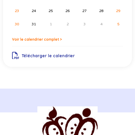
23
24
25
26
27
28
29
30
31
1
2
3
4
5
Voir le calendrier complet >
Télécharger le calendrier