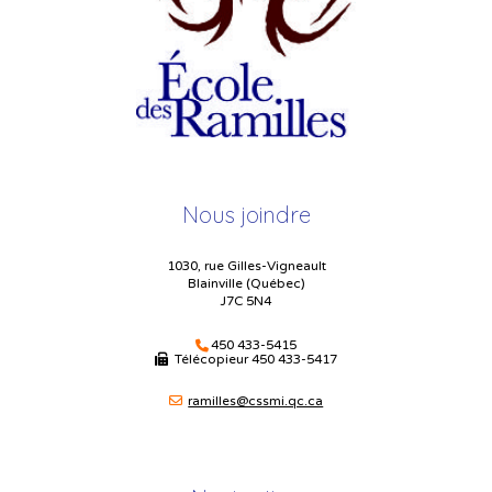
Nous joindre
1030, rue Gilles-Vigneault
Blainville (Québec)
J7C 5N4
450 433-5415
Télécopieur
450 433-5417
ramilles@cssmi.qc.ca