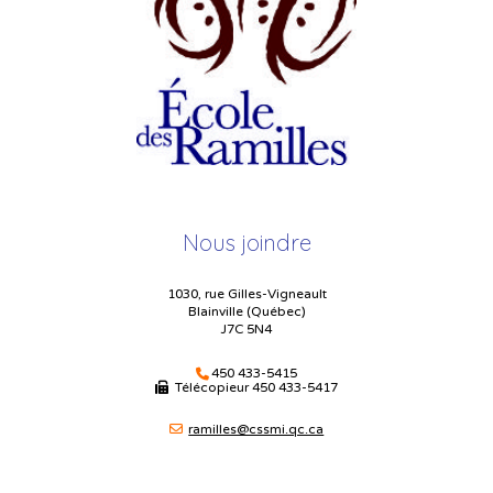
Nous joindre
1030, rue Gilles-Vigneault
Blainville (Québec)
J7C 5N4
450 433-5415
Télécopieur
450 433-5417
ramilles@cssmi.qc.ca