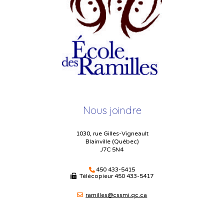
Nous joindre
1030, rue Gilles-Vigneault
Blainville (Québec)
J7C 5N4
450 433-5415
Télécopieur
450 433-5417
ramilles@cssmi.qc.ca