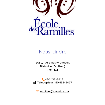
Nous joindre
1030, rue Gilles-Vigneault
Blainville (Québec)
J7C 5N4
450 433-5415
Télécopieur
450 433-5417
ramilles@cssmi.qc.ca